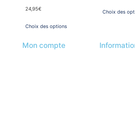
24,95
€
Choix des opt
Choix des options
Mon compte
Informati
Mes commandes
Nos boutiques
Mes favoris
Partenaires
s
Mes adresses
Paiement sécur
Mes infos personnelles
FAQ
Mes bons de réduction
Mentions légal
Désinscription
Presse
Lexique