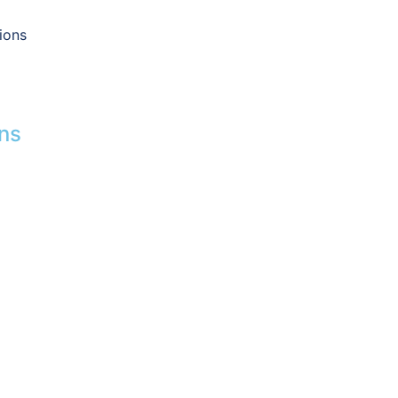
ions
ons
isé
es
|
RGPD