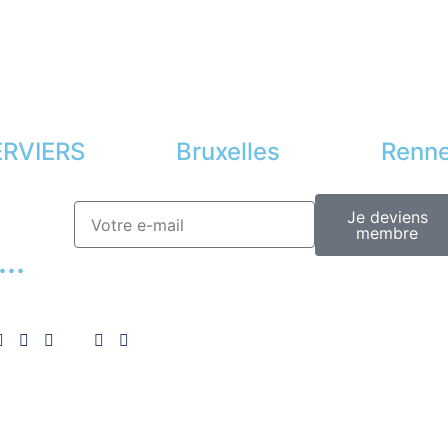
RVIERS
Bruxelles
Renn
Je deviens
membre
..