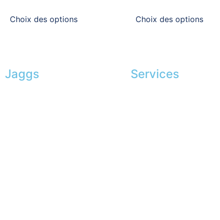
Choix des options
Choix des options
Jaggs
Services
L’ADN de JAGGS
Shopping exclusif
Garantie sur-mesure
Conseils en image
Livraison & délais
Services aux entreprise
Mesures & patrons
Parrainage
Fabrication Européenne
Le club du gentleman
Recrutement
La JAGGS Team