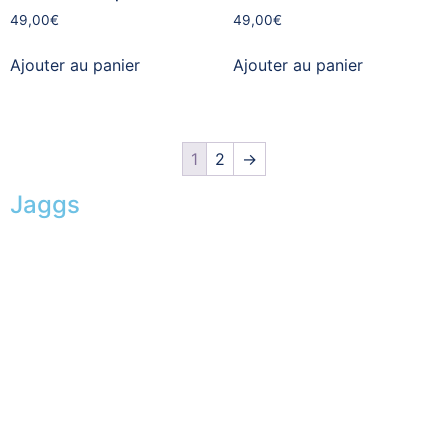
49,00
€
49,00
€
Ajouter au panier
Ajouter au panier
1
2
→
Jaggs
L’ADN de JAGGS
Garantie sur-mesure
Livraison & délais
Mesures & patrons
Fabrication Européenne
Recrutement