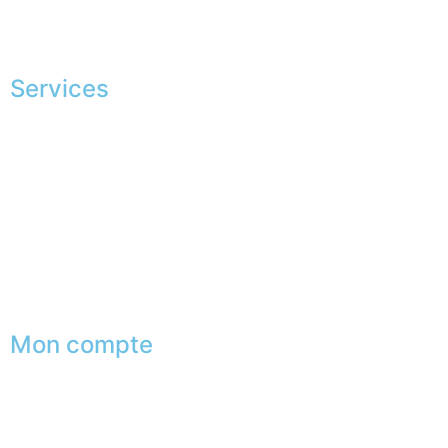
La JAGGS Team
Services
Shopping exclusif
Conseils en image
Services aux entreprises
Parrainage
Le club du gentleman
Mon compte
Mes commandes
Mes favoris