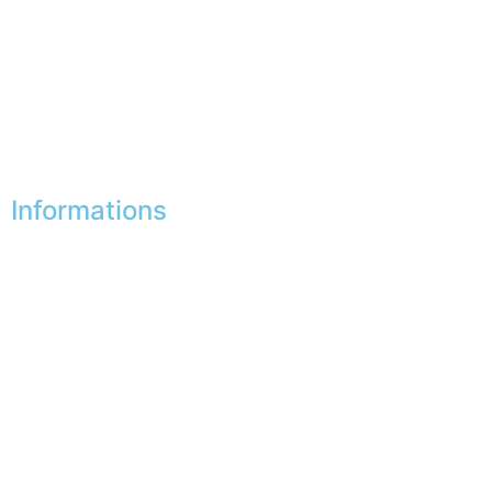
Mes adresses
Mes infos personnelles
Mes bons de réduction
Désinscription
Informations
Nos boutiques
Partenaires
Paiement sécurisé
FAQ
Mentions légales
|
RGPD
Presse