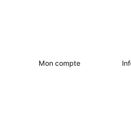
Mon compte
In
Mes commandes
Nos
rises
Mes favoris
Par
Mes adresses
Pai
an
Mes infos personnelles
FAQ
Mes bons de réduction
Men