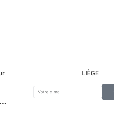
Désinscription
Con
Pre
Lex
ur
LIÈGE
..