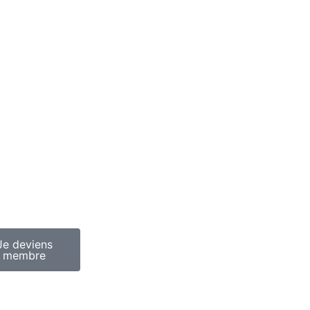
ditions offres
sse
ique
Je deviens
membre