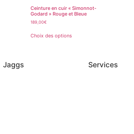
Ceinture en cuir « Simonnot-
Godard » Rouge et Bleue
189,00
€
Choix des options
Jaggs
Services
L’ADN de JAGGS
Conseils en image
Garantie sur-mesure
Services aux entrep
Livraison & délais
Parrainage
Mesures & patrons
Le club du gentlem
Fabrication Européenne