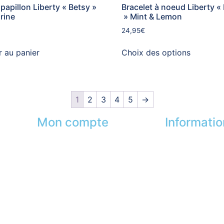
apillon Liberty « Betsy »
Bracelet à noeud Liberty «
rine
» Mint & Lemon
24,95
€
r au panier
Choix des options
1
2
3
4
5
→
Mon compte
Informati
Mes commandes
Nos boutiques
s
Mes favoris
Partenaires
Mes adresses
Paiement sécur
Mes infos personnelles
FAQ
Mes bons de réduction
Mentions légal