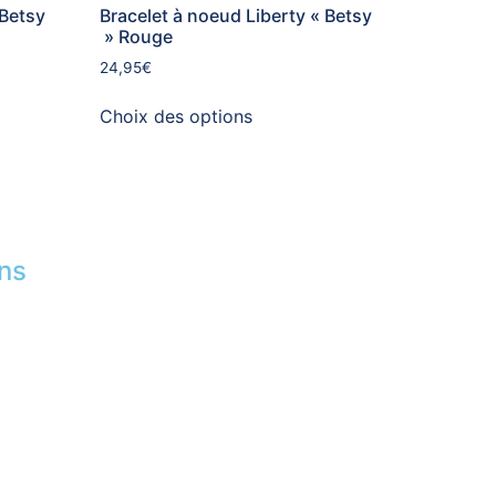
 Betsy
Bracelet à noeud Liberty « Betsy
» Rouge
24,95
€
Choix des options
ons
isé
es
|
RGPD