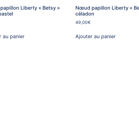
apillon Liberty « Betsy »
Nœud papillon Liberty « Be
pastel
céladon
49,00
€
r au panier
Ajouter au panier