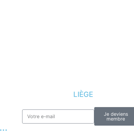
Désinscription
Conditions offr
Presse
Lexique
LIÈGE
Je deviens
membre
..