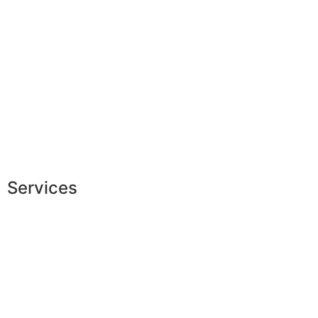
Garantie sur-mesure
Livraison & délais
Mesures & patrons
Fabrication Européenne
Recrutement
La JAGGS Team
Services
Conseils en image
Services aux entreprises
Parrainage
Le club du gentleman