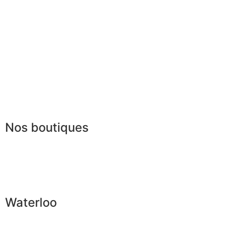
Paiement sécurisé
FAQ
Mentions légales
|
RGPD
Conditions offres
Presse
Lexique
Nos boutiques
Waterloo