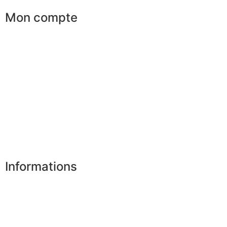
Mon compte
Mes commandes
Mes favoris
Mes adresses
Mes infos personnelles
Mes bons de réduction
Désinscription
Informations
Nos boutiques
Partenaires