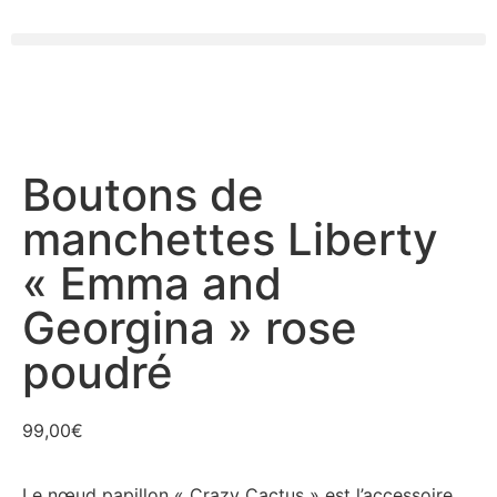
Boutons de
manchettes Liberty
« Emma and
Georgina » rose
poudré
99,00
€
Le nœud papillon « Crazy Cactus » est l’accessoire