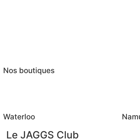
Mesures & patrons
Le club du gentlem
Fabrication Européenne
Recrutement
La JAGGS Team
Nos boutiques
Waterloo
Nam
Le JAGGS Club