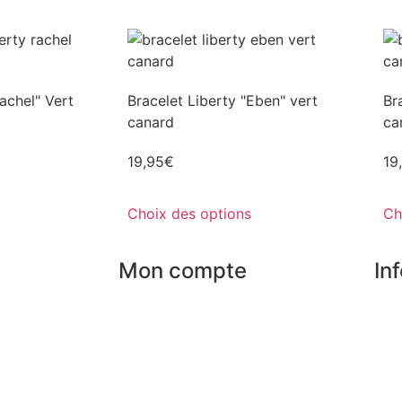
achel" Vert
Bracelet Liberty "Eben" vert
Br
canard
ca
19,95
€
19
Choix des options
Ch
Mon compte
In
Mes commandes
Nos
rises
Mes favoris
Par
Mes adresses
Pai