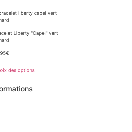
acelet Liberty "Capel" vert
nard
,95
€
oix des options
formations
 boutiques
tenaires
ement sécurisé