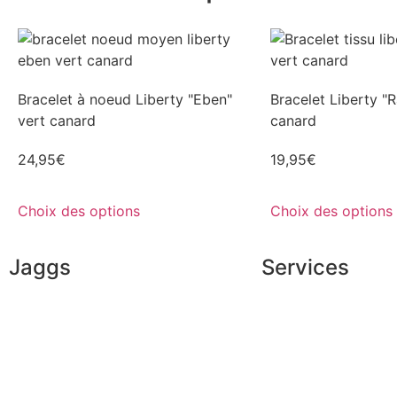
Bracelet à noeud Liberty "Eben"
Bracelet Liberty "R
vert canard
canard
24,95
€
19,95
€
Choix des options
Choix des options
Jaggs
Services
L’ADN de JAGGS
Conseils en image
Garantie sur-mesure
Services aux entrep
Livraison & délais
Parrainage