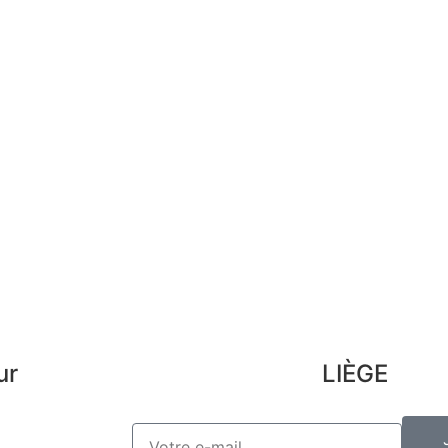
an
Mes infos personnelles
FAQ
Mes bons de réduction
Men
Désinscription
Con
Pre
Lex
ur
LIÈGE