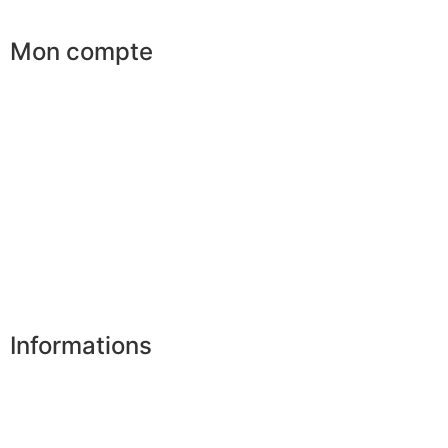
Mon compte
Mes commandes
Mes favoris
Mes adresses
Mes infos personnelles
Mes bons de réduction
Désinscription
Informations
Nos boutiques
Partenaires