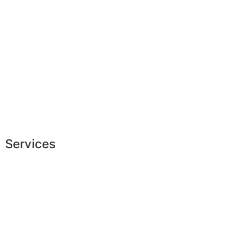
Garantie sur-mesure
Livraison & délais
Mesures & patrons
Fabrication Européenne
Recrutement
La JAGGS Team
Services
Conseils en image
Services aux entreprises
Parrainage
Le club du gentleman