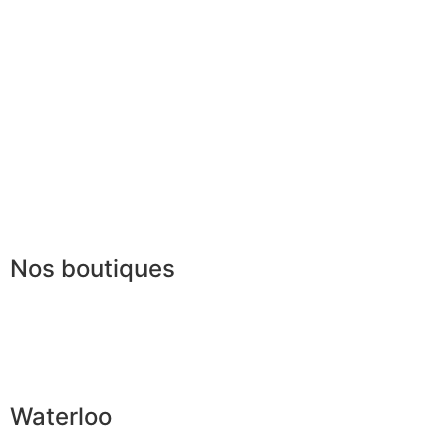
Paiement sécurisé
FAQ
Mentions légales
|
RGPD
Conditions offres
Presse
Lexique
Nos boutiques
Waterloo