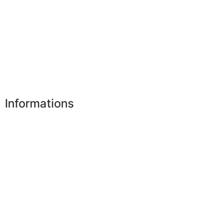
Mes favoris
Mes adresses
Mes infos personnelles
Mes bons de réduction
Désinscription
Informations
Nos boutiques
Partenaires
Paiement sécurisé
FAQ
Mentions légales
|
RGPD