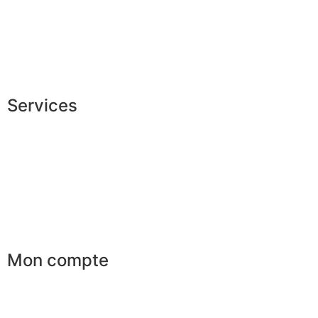
Fabrication Européenne
Recrutement
La JAGGS Team
Services
Conseils en image
Services aux entreprises
Parrainage
Le club du gentleman
Mon compte
Mes commandes