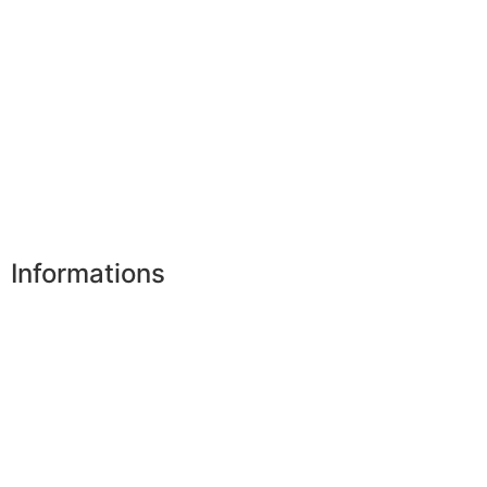
Mes commandes
Mes favoris
Mes adresses
Mes infos personnelles
Mes bons de réduction
Désinscription
Informations
Nos boutiques
Partenaires
Paiement sécurisé
FAQ