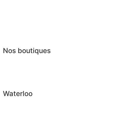
Mentions légales
|
RGPD
Conditions offres
Presse
Lexique
Nos boutiques
Waterloo