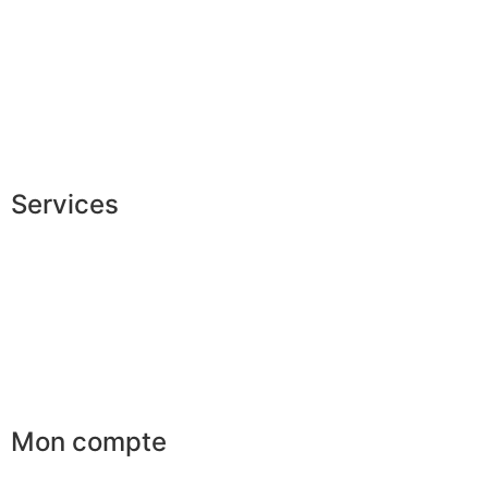
Mesures & patrons
Fabrication Européenne
Recrutement
La JAGGS Team
Services
Conseils en image
Services aux entreprises
Parrainage
Le club du gentleman
Mon compte