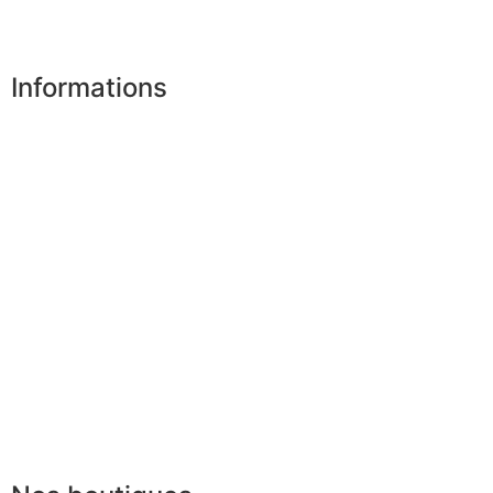
Désinscription
Informations
Nos boutiques
Partenaires
Paiement sécurisé
FAQ
Mentions légales
|
RGPD
Conditions offres
Presse
Lexique