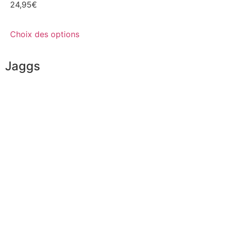
24,95
€
Choix des options
Jaggs
L’ADN de JAGGS
Garantie sur-mesure
Livraison & délais
Mesures & patrons
Fabrication Européenne
Recrutement
La JAGGS Team