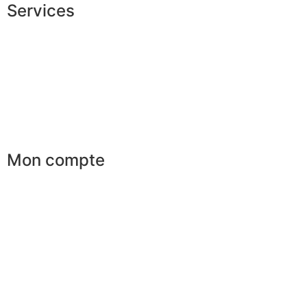
Services
Conseils en image
Services aux entreprises
Parrainage
Le club du gentleman
Mon compte
Mes commandes
Mes favoris
Mes adresses
Mes infos personnelles
Mes bons de réduction