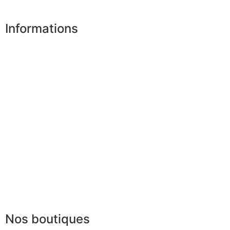
Informations
Nos boutiques
Partenaires
Paiement sécurisé
FAQ
Mentions légales
|
RGPD
Conditions offres
Presse
Lexique
Nos boutiques