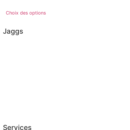
Choix des options
Jaggs
L’ADN de JAGGS
Garantie sur-mesure
Livraison & délais
Mesures & patrons
Fabrication Européenne
Recrutement
La JAGGS Team
Services