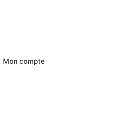
Conseils en image
Services aux entreprises
Parrainage
Le club du gentleman
Mon compte
Mes commandes
Mes favoris
Mes adresses
Mes infos personnelles
Mes bons de réduction
Désinscription