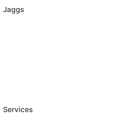
Jaggs
L’ADN de JAGGS
Garantie sur-mesure
Livraison & délais
Mesures & patrons
Fabrication Européenne
Recrutement
La JAGGS Team
Services
Conseils en image
Services aux entreprises