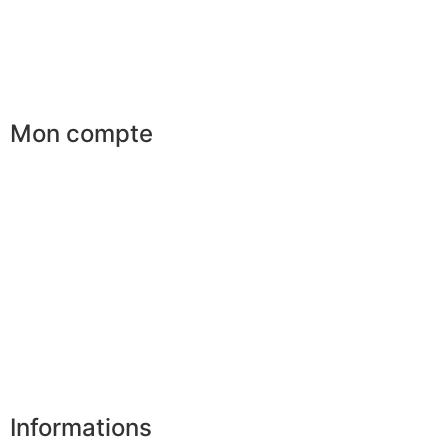
Parrainage
Le club du gentleman
Mon compte
Mes commandes
Mes favoris
Mes adresses
Mes infos personnelles
Mes bons de réduction
Désinscription
Informations