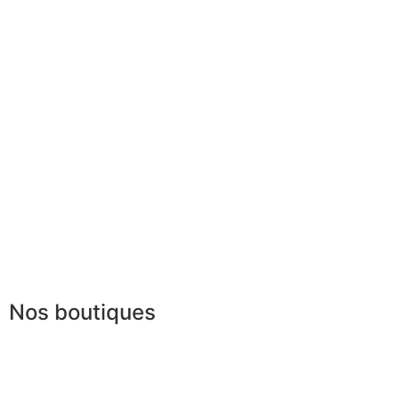
Nos boutiques
Partenaires
Paiement sécurisé
FAQ
Mentions légales
|
RGPD
Conditions offres
Presse
Lexique
Nos boutiques