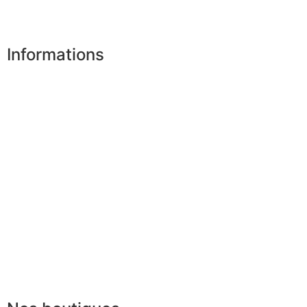
Désinscription
Informations
Nos boutiques
Partenaires
Paiement sécurisé
FAQ
Mentions légales
|
RGPD
Conditions offres
Presse
Lexique