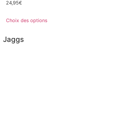
24,95
€
Choix des options
Jaggs
L’ADN de JAGGS
Garantie sur-mesure
Livraison & délais
Mesures & patrons
Fabrication Européenne
Recrutement
La JAGGS Team