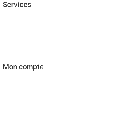
Services
Conseils en image
Services aux entreprises
Parrainage
Le club du gentleman
Mon compte
Mes commandes
Mes favoris
Mes adresses
Mes infos personnelles
Mes bons de réduction