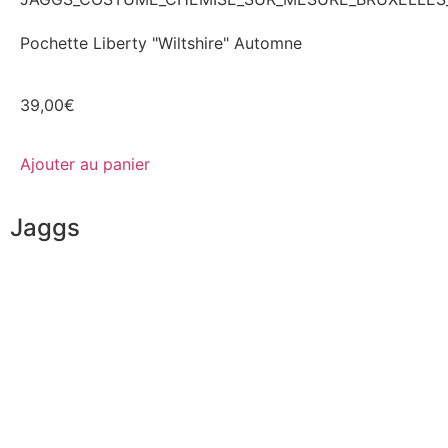
Pochette Liberty "Wiltshire" Automne
39,00
€
Ajouter au panier
Jaggs
L’ADN de JAGGS
Garantie sur-mesure
Livraison & délais
Mesures & patrons
Fabrication Européenne