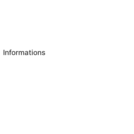
Mes adresses
Mes infos personnelles
Mes bons de réduction
Désinscription
Informations
Nos boutiques
Partenaires
Paiement sécurisé
FAQ
Mentions légales
|
RGPD
Conditions offres