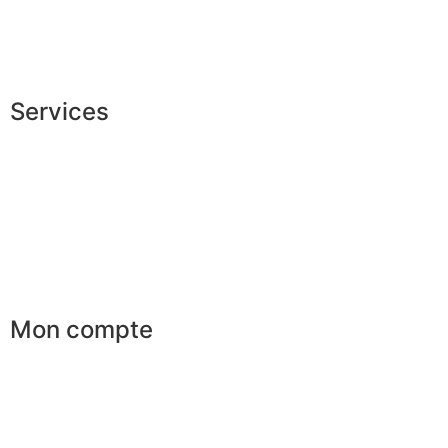
Recrutement
La JAGGS Team
Services
Conseils en image
Services aux entreprises
Parrainage
Le club du gentleman
Mon compte
Mes commandes
Mes favoris