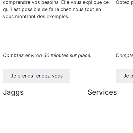
comprendre vos besoins. Elle vous explique ce
Optez 
qu’il est possible de faire chez nous tout en
vous montrant des exemples.
Comptez environ 30 minutes sur place.
Compte
Je prends rendez-vous
Je 
Jaggs
Services
L’ADN de JAGGS
Conseils en image
Garantie sur-mesure
Services aux entrep
Livraison & délais
Parrainage