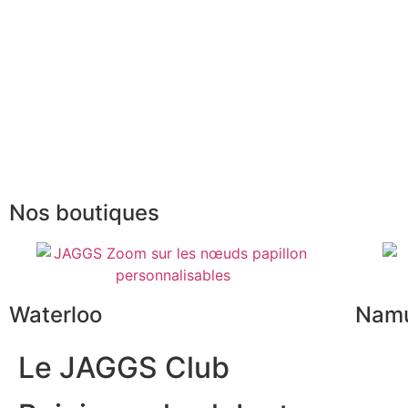
Mesures & patrons
Le club du gentlem
Fabrication Européenne
Recrutement
La JAGGS Team
Nos boutiques
Waterloo
Nam
Le JAGGS Club