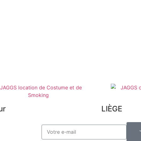
an
Mes infos personnelles
FAQ
Mes bons de réduction
Men
Désinscription
Con
Pre
Lex
ur
LIÈGE