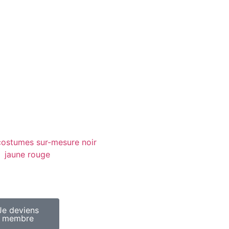
tions légales
|
RGPD
ditions offres
sse
ique
Je deviens
membre