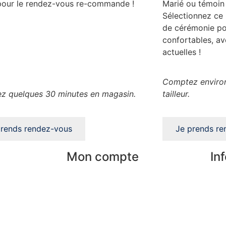
pour le rendez-vous re-commande !
Marié ou témoin
Sélectionnez ce
de cérémonie po
confortables, av
actuelles !
Comptez environ
z quelques 30 minutes en magasin.
tailleur.
prends rendez-vous
Je prends re
Mon compte
In
Mes commandes
Nos
rises
Mes favoris
Par
Mes adresses
Pai