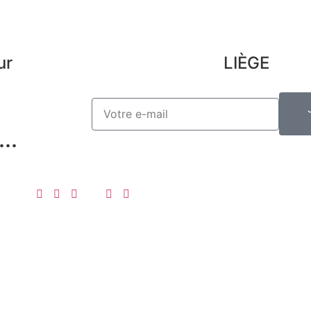
ur
LIÈGE
..