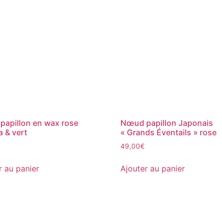
apillon en wax rose
Nœud papillon Japonais
a & vert
« Grands Éventails » rose
49,00
€
r au panier
Ajouter au panier