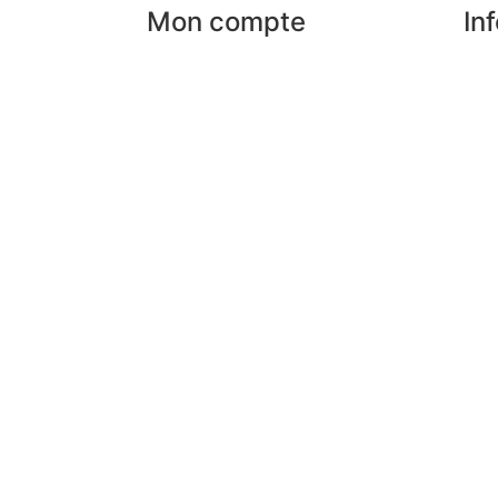
Mon compte
In
Mes commandes
Nos
rises
Mes favoris
Par
Mes adresses
Pai
an
Mes infos personnelles
FAQ
Mes bons de réduction
Men
Désinscription
Con
Pre
Lex