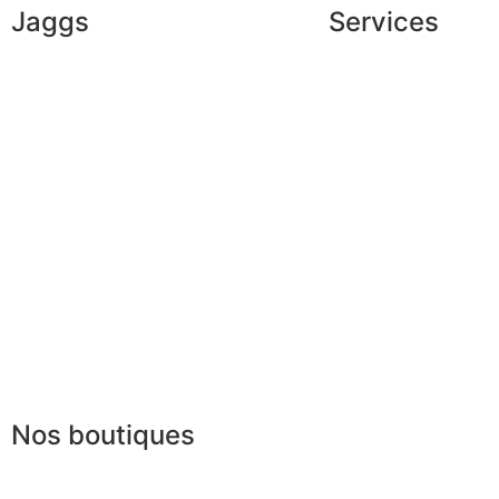
Jaggs
Services
L’ADN de JAGGS
Conseils en image
Garantie sur-mesure
Services aux entrep
Livraison & délais
Parrainage
Mesures & patrons
Le club du gentlem
Fabrication Européenne
Recrutement
La JAGGS Team
Nos boutiques