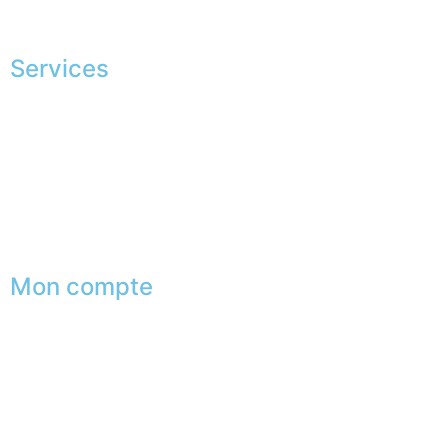
La JAGGS Team
Services
Conseils en image
Services aux entreprises
Parrainage
Le club du gentleman
Mon compte
Mes commandes
Mes favoris
Mes adresses
Mes infos personnelles