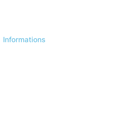
Mes bons de réduction
Désinscription
Informations
Nos boutiques
Partenaires
Paiement sécurisé
FAQ
Mentions légales
|
RGPD
Conditions offres
Presse
Lexique