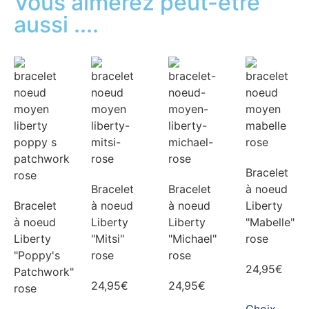
Vous aimerez peut-être
aussi ....
Bracelet
Bracelet
Bracelet
à noeud
Bracelet
à noeud
à noeud
Liberty
à noeud
Liberty
Liberty
"Mabelle"
Liberty
"Mitsi"
"Michael"
rose
"Poppy's
rose
rose
24,95
€
Patchwork"
24,95
€
24,95
€
rose