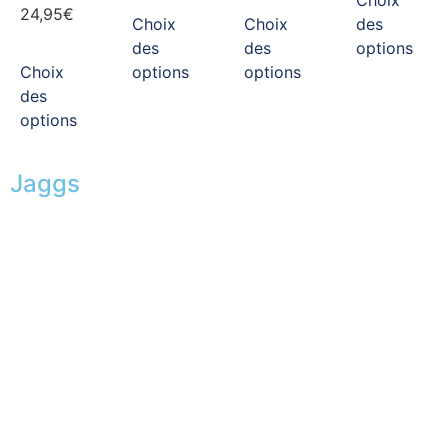
Choix
24,95
€
Choix
Choix
des
des
des
options
Choix
options
options
des
options
Jaggs
L’ADN de JAGGS
Garantie sur-mesure
Livraison & délais
Mesures & patrons
Fabrication Européenne
Recrutement