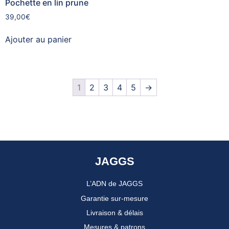
Pochette en lin prune
39,00
€
Ajouter au panier
1
2
3
4
5
→
JAGGS
L’ADN de JAGGS
Garantie sur-mesure
Livraison & délais
Mesures & patrons