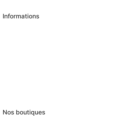
Désinscription
Informations
Nos boutiques
Partenaires
Paiement sécurisé
FAQ
Mentions légales
|
RGPD
Conditions offres
Presse
Lexique
Nos boutiques