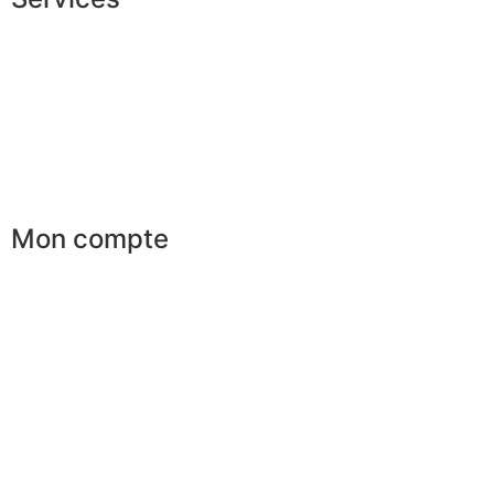
Conseils en image
Services aux entreprises
Parrainage
Le club du gentleman
Mon compte
Mes commandes
Mes favoris
Mes adresses
Mes infos personnelles
Mes bons de réduction