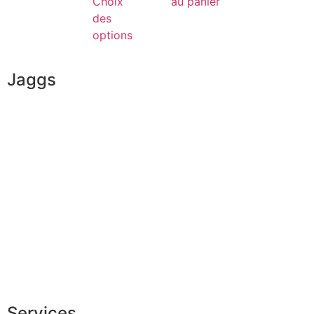
Choix
au panier
des
options
Jaggs
L’ADN de JAGGS
Garantie sur-mesure
Livraison & délais
Mesures & patrons
Fabrication Européenne
Recrutement
La JAGGS Team
Services