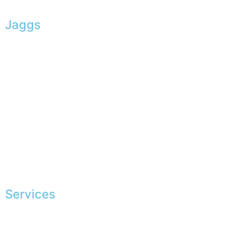
Jaggs
L’ADN de JAGGS
Garantie sur-mesure
Livraison & délais
Mesures & patrons
Fabrication Européenne
Recrutement
La JAGGS Team
Services
Conseils en image