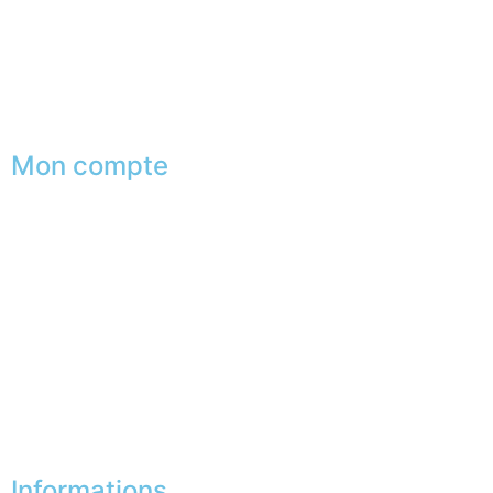
Services aux entreprises
Parrainage
Le club du gentleman
Mon compte
Mes commandes
Mes favoris
Mes adresses
Mes infos personnelles
Mes bons de réduction
Désinscription
Informations