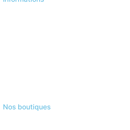
Nos boutiques
Partenaires
Paiement sécurisé
FAQ
Mentions légales
|
RGPD
Conditions offres
Presse
Lexique
Nos boutiques