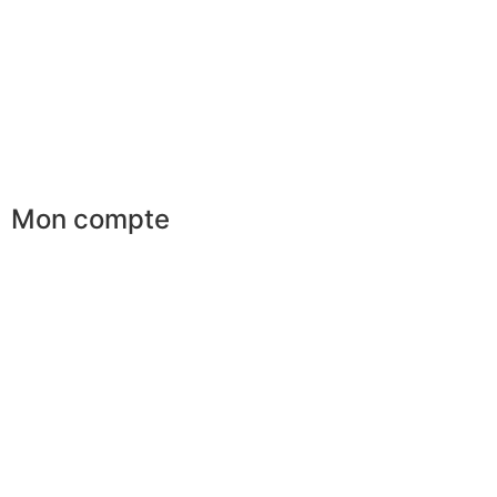
Conseils en image
Services aux entreprises
Parrainage
Le club du gentleman
Mon compte
Mes commandes
Mes favoris
Mes adresses
Mes infos personnelles
Mes bons de réduction
Désinscription