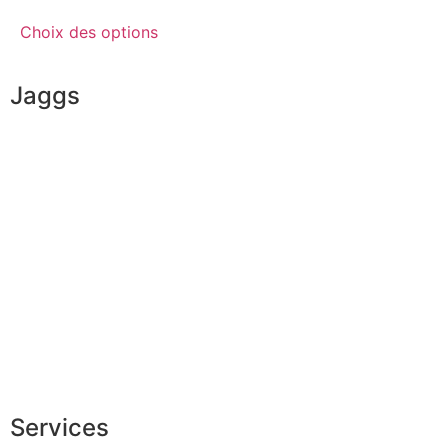
Choix des options
Jaggs
L’ADN de JAGGS
Garantie sur-mesure
Livraison & délais
Mesures & patrons
Fabrication Européenne
Recrutement
La JAGGS Team
Services