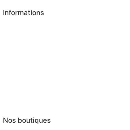
Informations
Nos boutiques
Partenaires
Paiement sécurisé
FAQ
Mentions légales
|
RGPD
Conditions offres
Presse
Lexique
Nos boutiques