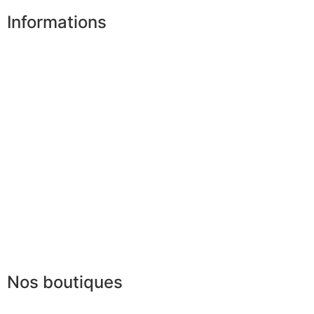
Informations
Nos boutiques
Partenaires
Paiement sécurisé
FAQ
Mentions légales
|
RGPD
Conditions offres
Presse
Lexique
Nos boutiques