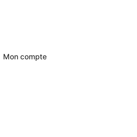
Conseils en image
Services aux entreprises
Parrainage
Le club du gentleman
Mon compte
Mes commandes
Mes favoris
Mes adresses
Mes infos personnelles
Mes bons de réduction
Désinscription