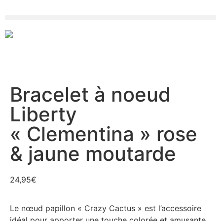
Bracelet à noeud
Liberty
« Clementina » rose
& jaune moutarde
24,95
€
Le nœud papillon « Crazy Cactus » est l’accessoire
idéal pour apporter une touche colorée et amusante