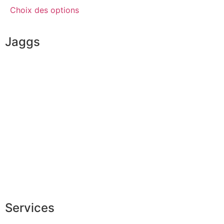
Choix des options
Jaggs
L’ADN de JAGGS
Garantie sur-mesure
Livraison & délais
Mesures & patrons
Fabrication Européenne
Recrutement
La JAGGS Team
Services