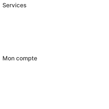
Services
Conseils en image
Services aux entreprises
Parrainage
Le club du gentleman
Mon compte
Mes commandes
Mes favoris
Mes adresses
Mes infos personnelles
Mes bons de réduction