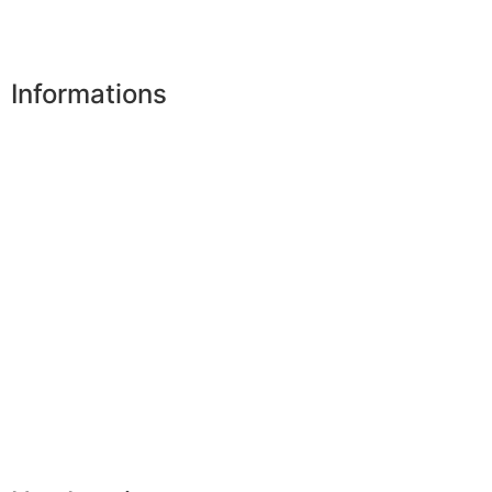
Désinscription
Informations
Nos boutiques
Partenaires
Paiement sécurisé
FAQ
Mentions légales
|
RGPD
Conditions offres
Presse
Lexique