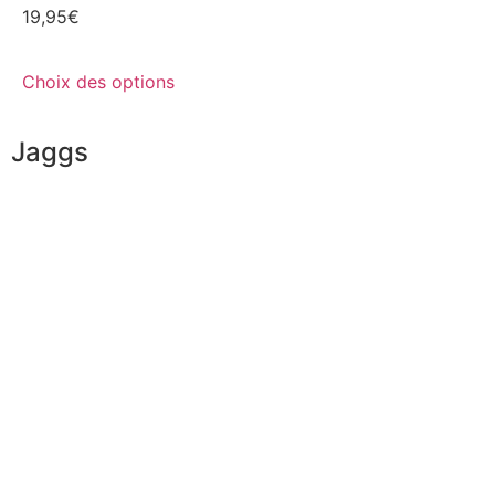
19,95
€
Choix des options
Jaggs
L’ADN de JAGGS
Garantie sur-mesure
Livraison & délais
Mesures & patrons
Fabrication Européenne
Recrutement
La JAGGS Team