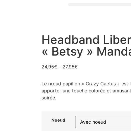
Headband Liber
« Betsy » Mand
24,95
€
–
27,95
€
Le nœud papillon « Crazy Cactus » est l
apporter une touche colorée et amusante
soirée.
Noeud