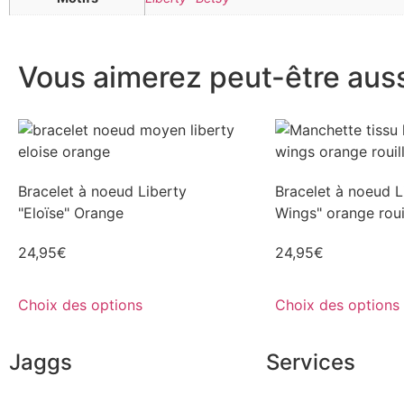
Vous aimerez peut-être aussi
Bracelet à noeud Liberty
Bracelet à noeud L
"Eloïse" Orange
Wings" orange roui
24,95
€
24,95
€
Choix des options
Choix des options
Jaggs
Services
L’ADN de JAGGS
Conseils en image