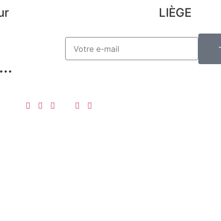
ur
LIÈGE
..