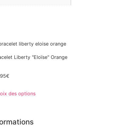
acelet Liberty "Eloïse" Orange
,95
€
oix des options
formations
 boutiques