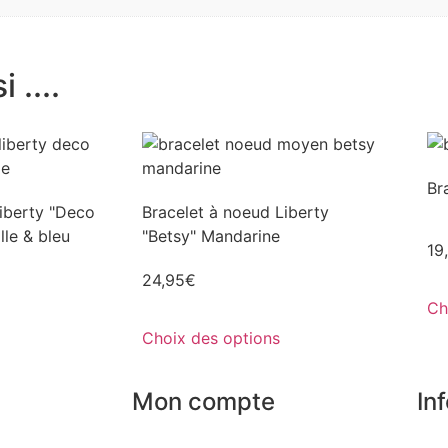
 ....
Br
iberty "Deco
Bracelet à noeud Liberty
lle & bleu
"Betsy" Mandarine
19
24,95
€
Ch
Choix des options
Mon compte
In
Mes commandes
Nos