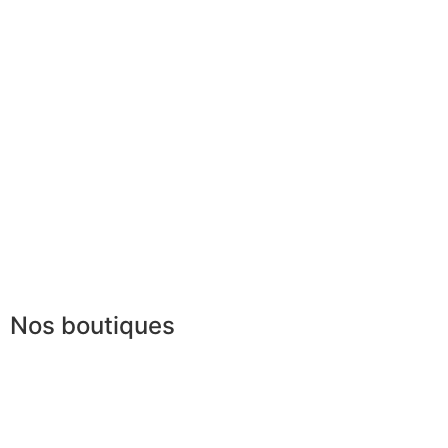
Garantie sur-mesure
Services aux entrep
Livraison & délais
Parrainage
Mesures & patrons
Le club du gentlem
Fabrication Européenne
Recrutement
La JAGGS Team
Nos boutiques