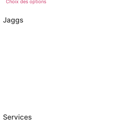
Choix des options
Jaggs
L’ADN de JAGGS
Garantie sur-mesure
Livraison & délais
Mesures & patrons
Fabrication Européenne
Recrutement
La JAGGS Team
Services
Conseils en image