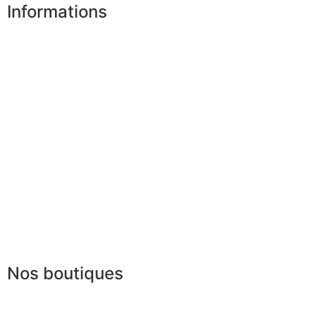
Informations
Nos boutiques
Partenaires
Paiement sécurisé
FAQ
Mentions légales
|
RGPD
Conditions offres
Presse
Lexique
Nos boutiques