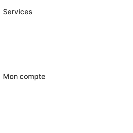
Services
Conseils en image
Services aux entreprises
Parrainage
Le club du gentleman
Mon compte
Mes commandes
Mes favoris
Mes adresses
Mes infos personnelles