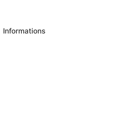
Mes bons de réduction
Désinscription
Informations
Nos boutiques
Partenaires
Paiement sécurisé
FAQ
Mentions légales
|
RGPD
Conditions offres
Presse
Lexique