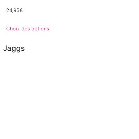
24,95
€
Choix des options
Jaggs
L’ADN de JAGGS
Garantie sur-mesure
Livraison & délais
Mesures & patrons
Fabrication Européenne
Recrutement
La JAGGS Team