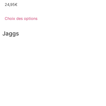
24,95
€
Choix des options
Jaggs
L’ADN de JAGGS
Garantie sur-mesure
Livraison & délais
Mesures & patrons
Fabrication Européenne
Recrutement
La JAGGS Team