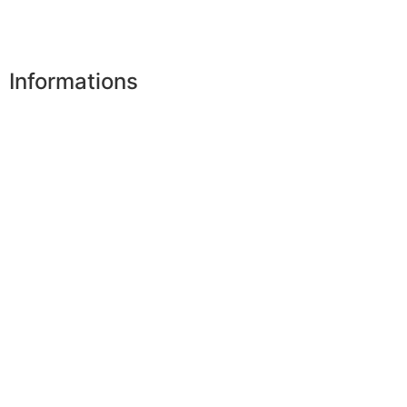
Désinscription
Informations
Nos boutiques
Partenaires
Paiement sécurisé
FAQ
Mentions légales
|
RGPD
Conditions offres
Presse
Lexique