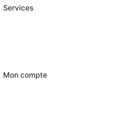
Services
Conseils en image
Services aux entreprises
Parrainage
Le club du gentleman
Mon compte
Mes commandes
Mes favoris
Mes adresses
Mes infos personnelles
Mes bons de réduction