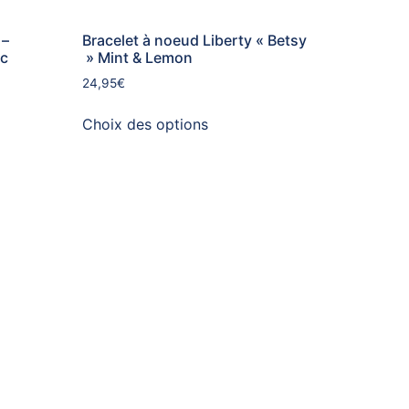
 –
Bracelet à noeud Liberty « Betsy
nc
» Mint & Lemon
24,95
€
Choix des options