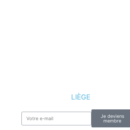
Mes bons de réduction
Mentions légal
Désinscription
Conditions offr
Presse
Lexique
LIÈGE
Je deviens
membre
..