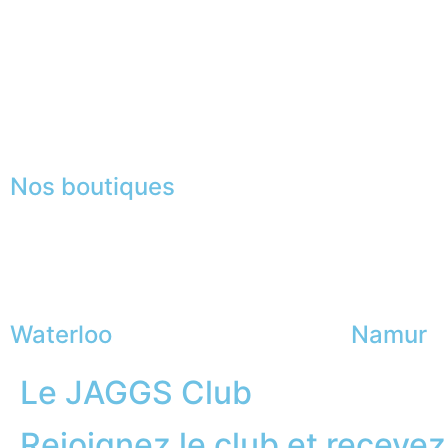
Fabrication Européenne
Recrutement
La JAGGS Team
Nos boutiques
Waterloo
Namur
Le JAGGS Club
Rejoignez le club et recevez.