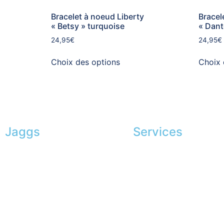
Bracelet à noeud Liberty
Bracel
« Betsy » turquoise
« Dant
24,95
€
24,95
€
Choix des options
Choix 
Jaggs
Services
L’ADN de JAGGS
Conseils en image
Garantie sur-mesure
Services aux entreprise
Livraison & délais
Parrainage
Mesures & patrons
Le club du gentleman