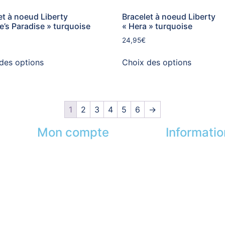
et à noeud Liberty
Bracelet à noeud Liberty
e’s Paradise » turquoise
« Hera » turquoise
24,95
€
des options
Choix des options
1
2
3
4
5
6
→
Mon compte
Informati
Mes commandes
Nos boutiques
s
Mes favoris
Partenaires
Mes adresses
Paiement sécur
Mes infos personnelles
FAQ