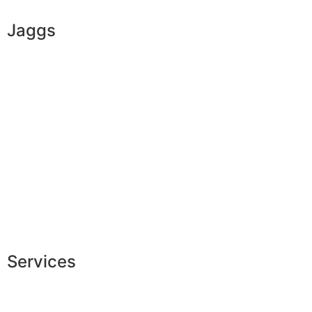
Jaggs
L’ADN de JAGGS
Garantie sur-mesure
Livraison & délais
Mesures & patrons
Fabrication Européenne
Recrutement
La JAGGS Team
Services
Conseils en image