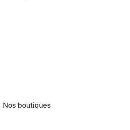
Nos boutiques
Partenaires
Paiement sécurisé
FAQ
Mentions légales
|
RGPD
Conditions offres
Presse
Lexique
Nos boutiques