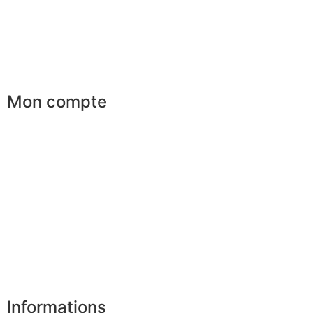
Services aux entreprises
Parrainage
Le club du gentleman
Mon compte
Mes commandes
Mes favoris
Mes adresses
Mes infos personnelles
Mes bons de réduction
Désinscription
Informations