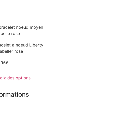
acelet à noeud Liberty
abelle" rose
,95
€
oix des options
formations
 boutiques
tenaires