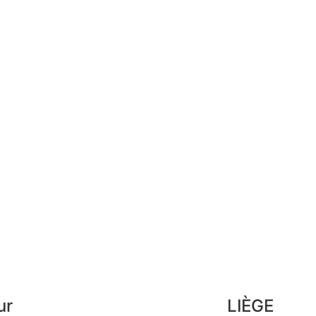
Mes adresses
Pai
an
Mes infos personnelles
FAQ
Mes bons de réduction
Men
Désinscription
Con
Pre
Lex
ur
LIÈGE