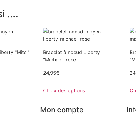
 ....
berty "Mitsi"
Bracelet à noeud Liberty
Br
"Michael" rose
"M
24,95
€
24
Choix des options
Ch
Mon compte
In
Mes commandes
Nos
rises
Mes favoris
Par