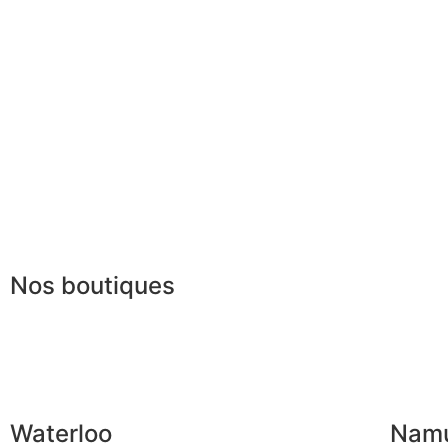
Livraison & délais
Parrainage
Mesures & patrons
Le club du gentlem
Fabrication Européenne
Recrutement
La JAGGS Team
Nos boutiques
Waterloo
Nam