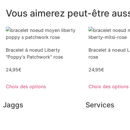
Vous aimerez peut-être aussi
Bracelet à noeud Liberty
Bracelet à noeud Li
"Poppy's Patchwork" rose
rose
24,95
€
24,95
€
Choix des options
Choix des options
Jaggs
Services
L’ADN de JAGGS
Conseils en image
Garantie sur-mesure
Services aux entrep