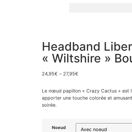
Headband Liber
« Wiltshire » Bo
24,95
€
–
27,95
€
Le nœud papillon « Crazy Cactus » est l
apporter une touche colorée et amusante
soirée.
Noeud