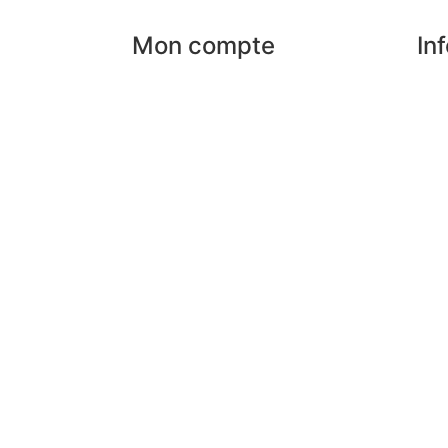
Mon compte
In
Mes commandes
Nos
rises
Mes favoris
Par
Mes adresses
Pai
an
Mes infos personnelles
FAQ
Mes bons de réduction
Men
Désinscription
Con
Pre
Lex