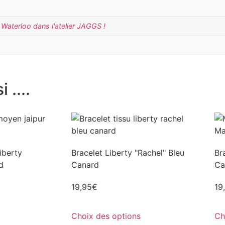
Waterloo dans l'atelier JAGGS !
 ....
iberty
Bracelet Liberty "Rachel" Bleu
Br
d
Canard
Ca
19,95
€
19
Choix des options
Ch