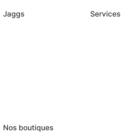
Jaggs
Services
L’ADN de JAGGS
Conseils en image
Garantie sur-mesure
Services aux entrep
Livraison & délais
Parrainage
Mesures & patrons
Le club du gentlem
Fabrication Européenne
Recrutement
La JAGGS Team
Nos boutiques