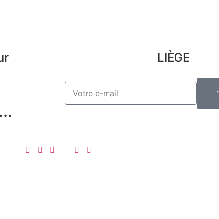
ur
LIÈGE
..