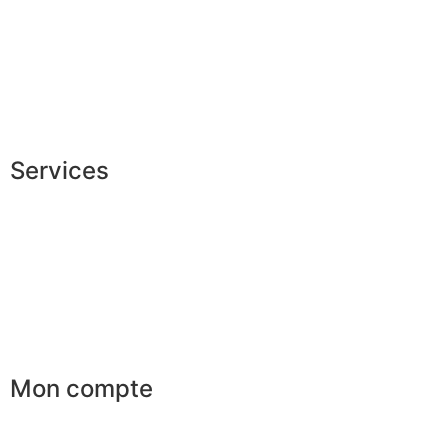
Fabrication Européenne
Recrutement
La JAGGS Team
Services
Conseils en image
Services aux entreprises
Parrainage
Le club du gentleman
Mon compte
Mes commandes