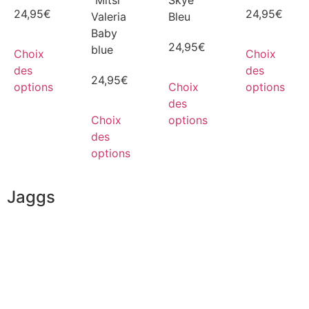
"Mitsi"
Skye"
24,95
€
24,95
€
Valeria
Bleu
Baby
24,95
€
blue
Choix
Choix
des
des
24,95
€
options
Choix
options
des
Choix
options
des
options
Jaggs
L’ADN de JAGGS
Garantie sur-mesure
Livraison & délais
Mesures & patrons