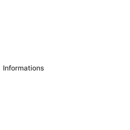
Mes favoris
Mes adresses
Mes infos personnelles
Mes bons de réduction
Désinscription
Informations
Nos boutiques
Partenaires
Paiement sécurisé
FAQ
Mentions légales
|
RGPD