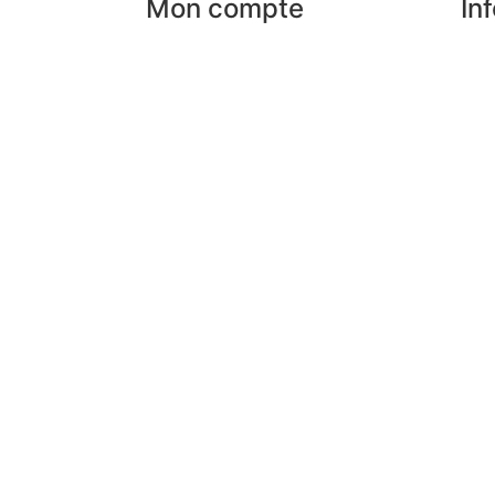
Mon compte
In
Mes commandes
Nos
rises
Mes favoris
Par
Mes adresses
Pai
an
Mes infos personnelles
FAQ
Mes bons de réduction
Men
Désinscription
Con
Pre
Lex