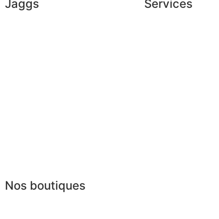
Jaggs
Services
L’ADN de JAGGS
Conseils en image
Garantie sur-mesure
Services aux entrep
Livraison & délais
Parrainage
Mesures & patrons
Le club du gentlem
Fabrication Européenne
Recrutement
La JAGGS Team
Nos boutiques