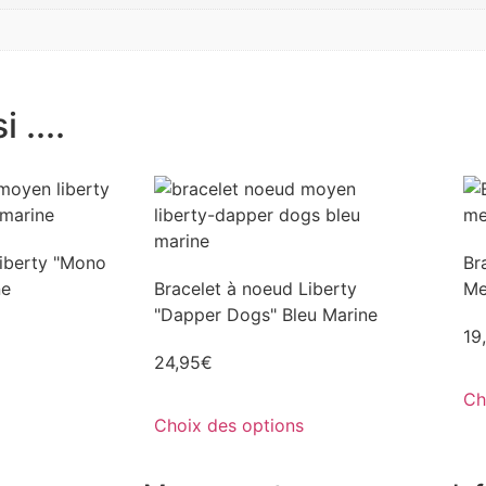
 ....
Liberty "Mono
Br
ne
Bracelet à noeud Liberty
Me
"Dapper Dogs" Bleu Marine
19
24,95
€
Ch
Choix des options