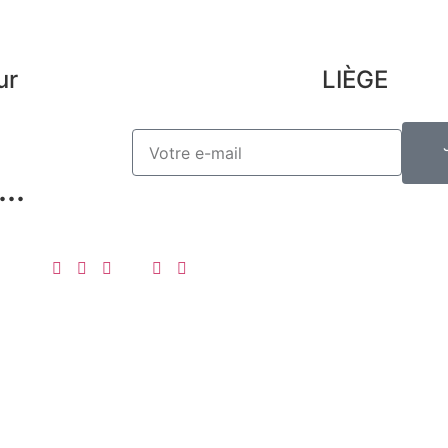
ur
LIÈGE
..