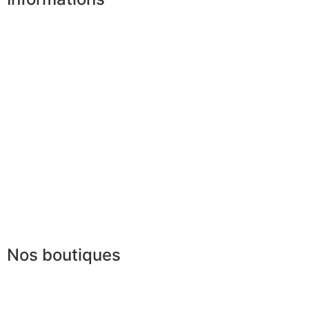
Nos boutiques
Partenaires
Paiement sécurisé
FAQ
Mentions légales
|
RGPD
Conditions offres
Presse
Lexique
Nos boutiques