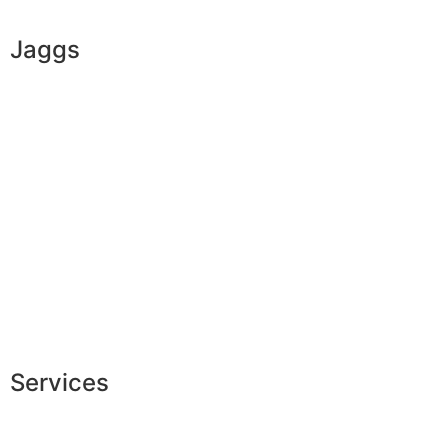
Jaggs
L’ADN de JAGGS
Garantie sur-mesure
Livraison & délais
Mesures & patrons
Fabrication Européenne
Recrutement
La JAGGS Team
Services
Conseils en image