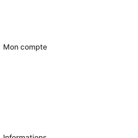
Services aux entreprises
Parrainage
Le club du gentleman
Mon compte
Mes commandes
Mes favoris
Mes adresses
Mes infos personnelles
Mes bons de réduction
Désinscription
Informations