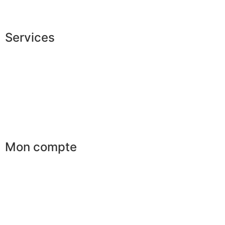
La JAGGS Team
Services
Conseils en image
Services aux entreprises
Parrainage
Le club du gentleman
Mon compte
Mes commandes
Mes favoris
Mes adresses