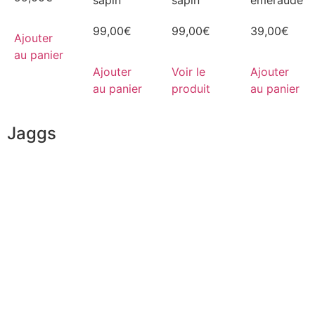
sapin
sapin
émeraude
99,00
€
99,00
€
39,00
€
Ajouter
au panier
Ajouter
Voir le
Ajouter
au panier
produit
au panier
Jaggs
L’ADN de JAGGS
Garantie sur-mesure
Livraison & délais
Mesures & patrons
Fabrication Européenne
Recrutement