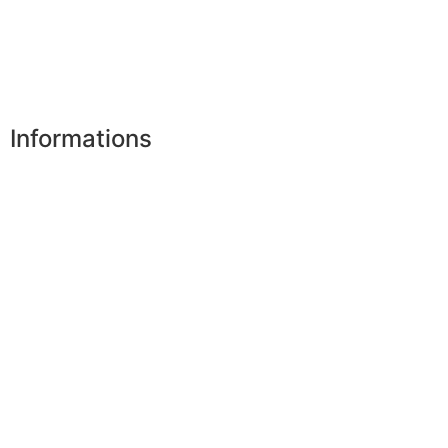
Mes infos personnelles
Mes bons de réduction
Désinscription
Informations
Nos boutiques
Partenaires
Paiement sécurisé
FAQ
Mentions légales
|
RGPD
Conditions offres
Presse