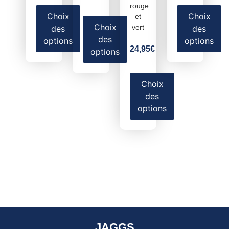
rouge
Choix
Choix
et
Choix
vert
des
des
des
options
options
24,95
€
options
Choix
des
options
JAGGS