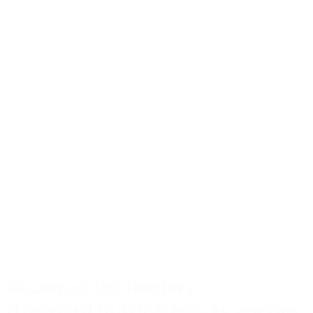
Actus
Conseils
Tailoring
Pourquoi les leaders
d’aujourd’hui portent-ils encore