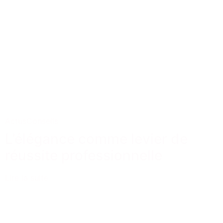
Actus
Conseils
L’élégance comme levier de
réussite professionnelle
Lire la suite