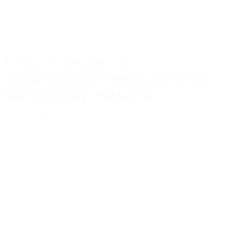
Actus
Conseils
Tailoring
Le sur-mesure : un
investissement intelligent pour
les hommes d’affaires
Lire la suite