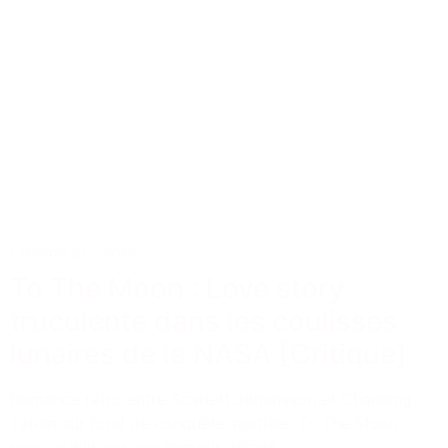
Cinéma et Séries
To The Moon : Love story
truculente dans les coulisses
lunaires de la NASA [Critique]
Romance rétro entre Scarlett Johansson et Channing
Tatum sur fond de conquête spatiale, To The Moon
nous séduit par son humour décalé.