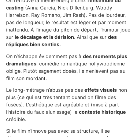
On retrouve la même énergie chez
l’ensemble du
casting
(Anna Garcia, Nick Dillenburg, Woody
Harrelson, Ray Romano, Jim Rash). Pas de lourdeur,
pas de longueur, le résultat est léger et par moment
inattendu. À l’image du pitch de départ, l’humour joue
sur
le décalage et la dérision
. Ainsi que sur
des
répliques bien senties.
On n’échappe évidemment pas à
des moments plus
dramatiques
, comédie romantique hollywoodienne
oblige. Plutôt sagement dosés, ils n’enlèvent pas au
film son mordant.
Le long-métrage n’abuse pas des
effets visuels
non
plus (ce qui est très tentant quand on filme des
fusées). L’esthétique est agréable et (mise à part
l’histoire du faux alunissage) le
contexte historique
crédible.
Si le film n’innove pas avec sa structure, il se