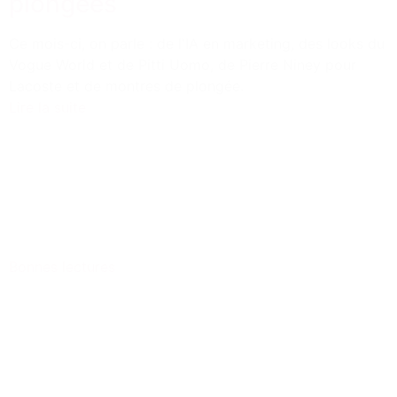
plongées
Ce mois-ci, on parle : de l'IA en marketing, des looks du
Vogue World et de Pitti Uomo, de Pierre Niney pour
Lacoste et de montres de plongée.
Lire la suite
Bonnes lectures