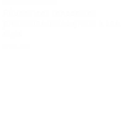
Actus
Conseils
Tailoring
Réussir ses rencontres
professionnelles grâce à son
style
Lire la suite