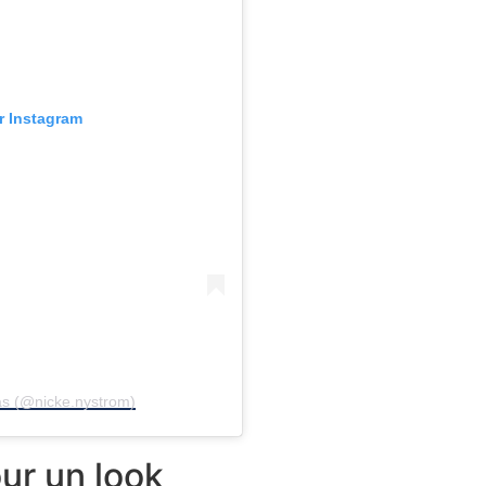
ur Instagram
las (@nicke.nystrom)
our un look