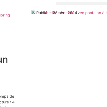
Publié le 23 avril 2024
loring
un
emps de
cture :
4