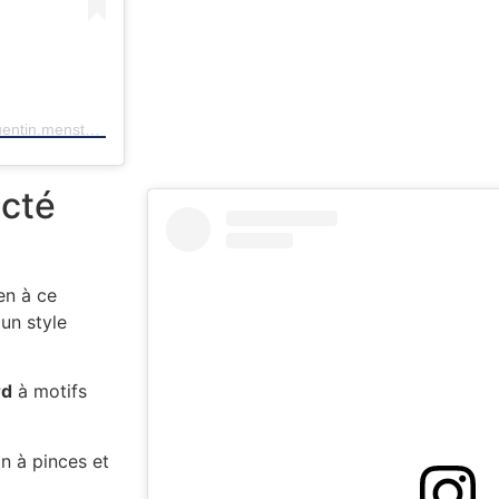
Une publication partagée par 🇫🇷 • PERSONAL SHOPPER (@quentin.menstyle)
acté
en à ce
un style
rd
à motifs
on à pinces et