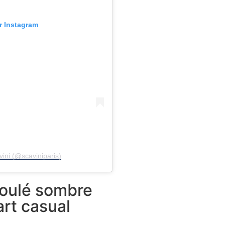
ur Instagram
ini (@scaviniparis)
roulé sombre
rt casual