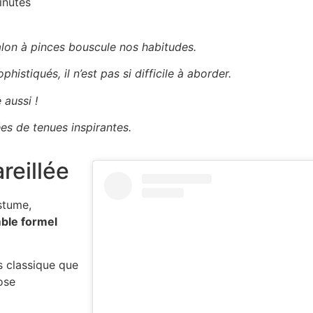
inutes
ntalon à pinces bouscule nos habitudes.
histiqués, il n’est pas si difficile à aborder.
 aussi !
es de tenues inspirantes.
reillée
stume,
ble formel
s classique que
ose