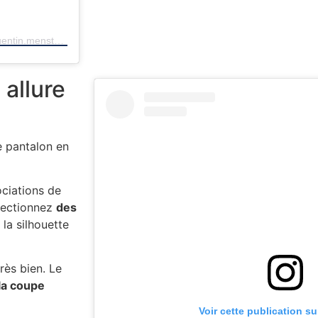
Une publication partagée par 🇫🇷 • PERSONAL SHOPPER (@quentin.menstyle)
allure
e pantalon en
sociations de
électionnez
des
 la silhouette
rès bien. Le
la coupe
Voir cette publication s