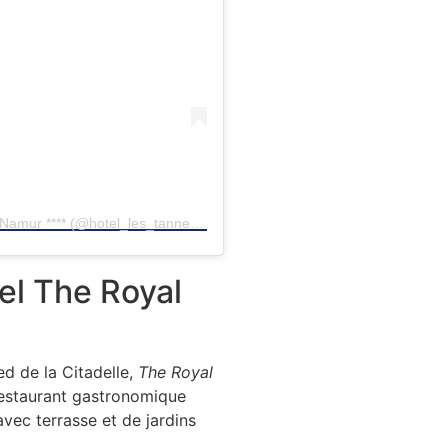
Une publication partagée par Les Tanneurs de Namur **** (@hotel_les_tanneurs)
el The Royal
d de la Citadelle,
The Royal
 restaurant gastronomique
 avec terrasse et de jardins