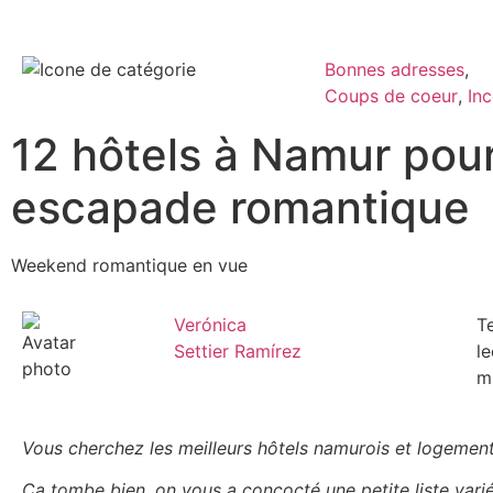
Bonnes adresses
,
Coups de coeur
,
In
12 hôtels à Namur pou
escapade romantique
Weekend romantique en vue
Verónica
T
Settier Ramírez
le
m
Vous cherchez les meilleurs hôtels namurois et logement
Ça tombe bien, on vous a concocté une petite liste vari