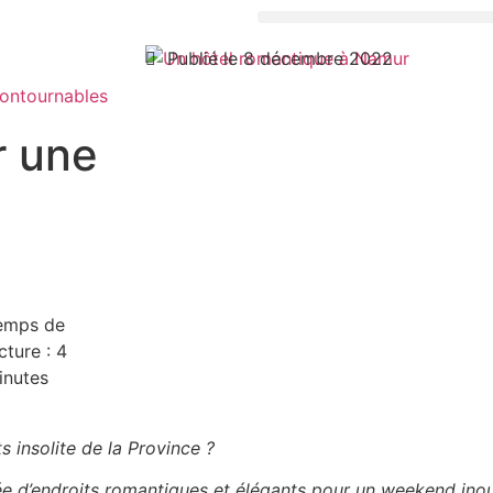
Publié le 8 décembre 2022
contournables
r une
emps de
cture :
4
inutes
s insolite de la Province ?
ée d’endroits romantiques et élégants pour un weekend inou