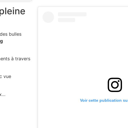
pleine
des bulles
ng
ents à travers
c vue
ux…
Voir cette publication s