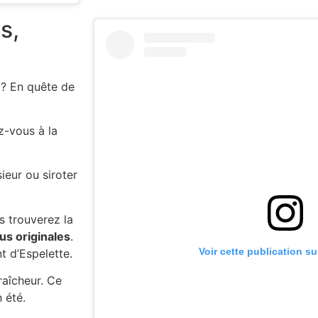
s,
 ? En quête de
z-vous à la
ieur ou siroter
s trouverez la
us originales
.
Voir cette publication s
 d’Espelette.
raîcheur. Ce
 été.