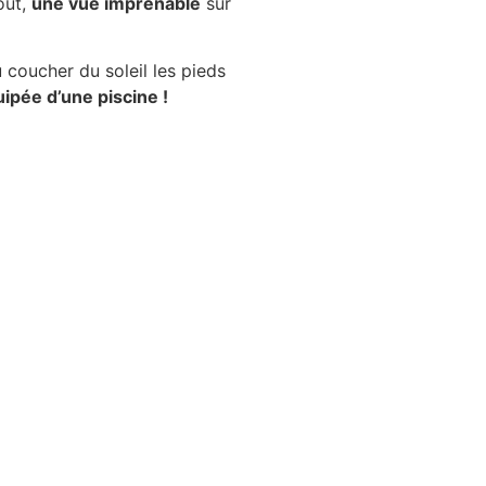
out,
une vue imprenable
sur
u coucher du soleil les pieds
ipée d’une piscine !