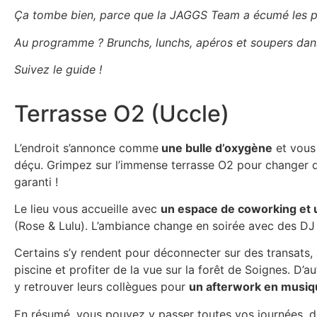
Ça tombe bien, parce que la JAGGS Team a écumé les plu
Au programme ? Brunchs, lunchs, apéros et soupers dans
Suivez le guide !
Terrasse O2 (Uccle)
L’endroit s’annonce comme
une bulle d’oxygène
et vous
déçu. Grimpez sur l’immense terrasse O2 pour changer d’
garanti !
Le lieu vous accueille avec
un espace de coworking et 
(Rose & Lulu). L’ambiance change en soirée avec des DJ 
Certains s’y rendent pour déconnecter sur des transats,
piscine et profiter de la vue sur la forêt de Soignes. D’a
y retrouver leurs collègues pour
un afterwork en musiq
En résumé, vous pouvez y passer toutes vos journées, d