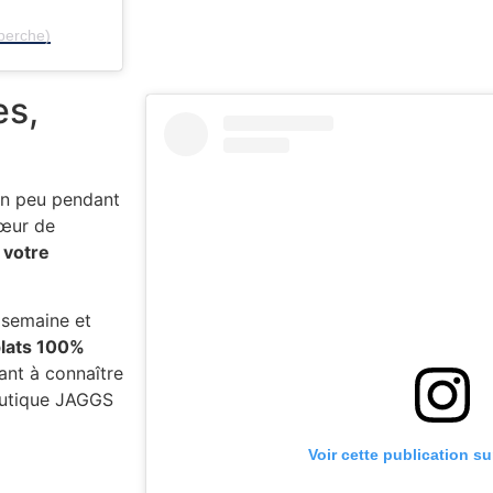
perche)
es,
 un peu pendant
cœur de
t
votre
 semaine et
plats 100%
ant à connaître
boutique JAGGS
Voir cette publication s