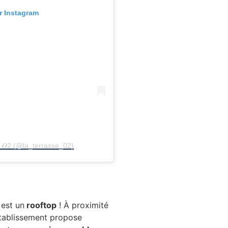
ur Instagram
𝒔𝒆 𝑶2 (@la_terrasse_02)
est un
rooftop
! À proximité
’établissement propose