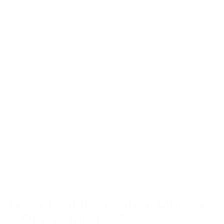
34,00€
Nœud papillon enfant Liberty
« Queue for the Zoo »