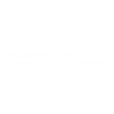
49,00€
Nœud papillon Liberty
« Dapper Dogs » Bleu Marine
Ajouter au panier