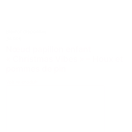
Bientôt disponible
34,00€
Nœud papillon enfant
« Christmas Vibes » – Houx et
pommes de pin
Voir le produit