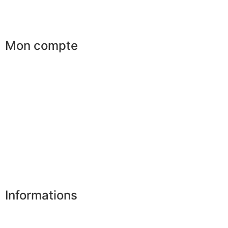
Le club du gentleman
Mon compte
Mes commandes
Mes favoris
Mes adresses
Mes infos personnelles
Mes bons de réduction
Désinscription
Informations
Nos boutiques