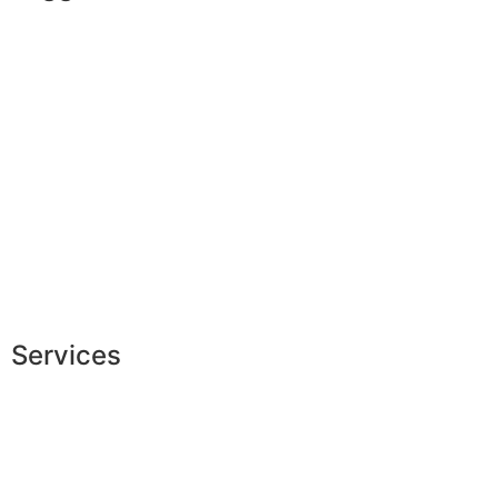
L’ADN de JAGGS
Garantie sur-mesure
Livraison & délais
Mesures & patrons
Fabrication Européenne
Recrutement
La JAGGS Team
Services
Conseils en image
Services aux entreprises
Parrainage