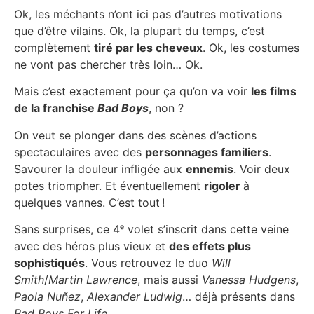
Ok, les méchants n’ont ici pas d’autres motivations
que d’être vilains. Ok, la plupart du temps, c’est
complètement
tiré par les cheveux
. Ok, les costumes
ne vont pas chercher très loin… Ok.
Mais c’est exactement pour ça qu’on va voir
les films
de la franchise
Bad Boys
, non ?
On veut se plonger dans des scènes d’actions
spectaculaires avec des
personnages familiers
.
Savourer la douleur infligée aux
ennemis
. Voir deux
potes triompher. Et éventuellement
rigoler
à
quelques vannes. C’est tout !
Sans surprises, ce 4ᵉ volet s’inscrit dans cette veine
avec des héros plus vieux et
des effets plus
sophistiqués
. Vous retrouvez le duo
Will
Smith
/
Martin Lawrence
, mais aussi
Vanessa Hudgens
,
Paola Nuñez
,
Alexander Ludwig
… déjà présents dans
Bad Boys For Life
.