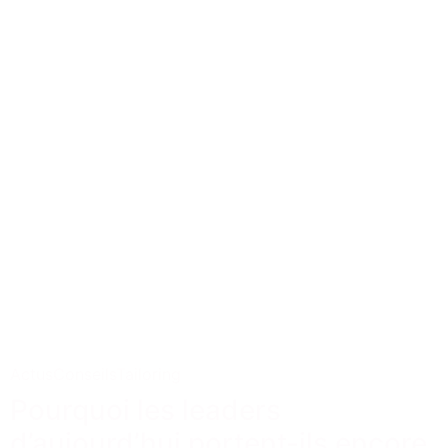
Actus
Conseils
Tailoring
Pourquoi les leaders
d’aujourd’hui portent-ils encore