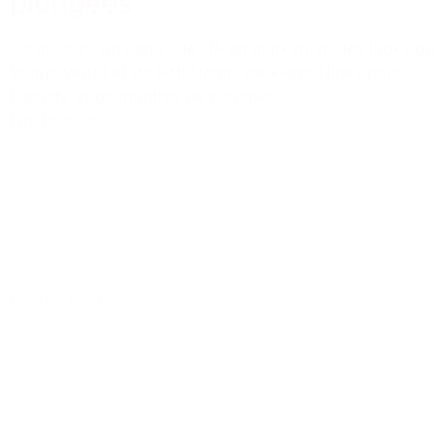
plongées
Ce mois-ci, on parle : de l'IA en marketing, des looks du
Vogue World et de Pitti Uomo, de Pierre Niney pour
Lacoste et de montres de plongée.
Lire la suite
Bonnes lectures