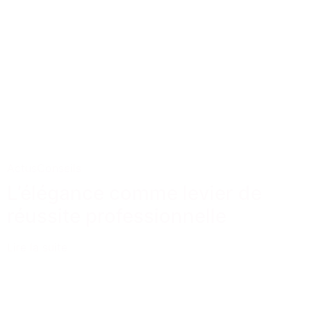
Actus
Conseils
L’élégance comme levier de
réussite professionnelle
Lire la suite