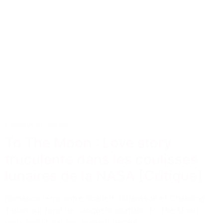
Cinéma et Séries
To The Moon : Love story
truculente dans les coulisses
lunaires de la NASA [Critique]
Romance rétro entre Scarlett Johansson et Channing
Tatum sur fond de conquête spatiale, To The Moon
nous séduit par son humour décalé.