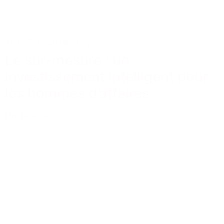
Actus
Conseils
Tailoring
Le sur-mesure : un
investissement intelligent pour
les hommes d’affaires
Lire la suite