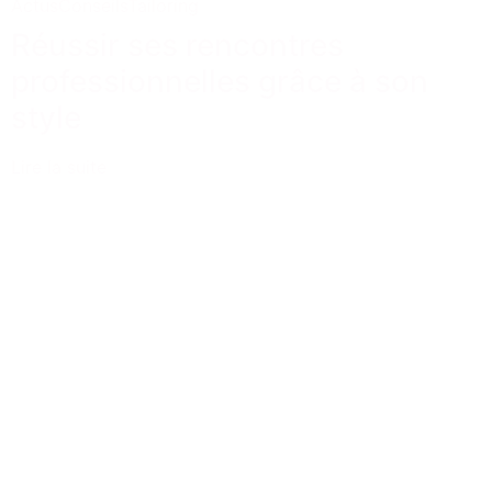
Actus
Conseils
Tailoring
Réussir ses rencontres
professionnelles grâce à son
style
Lire la suite