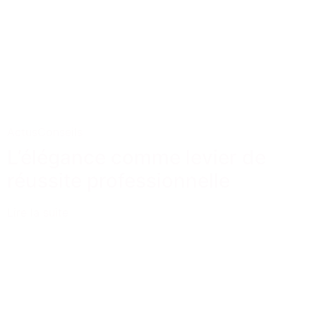
Actus
Conseils
L’élégance comme levier de
réussite professionnelle
Lire la suite