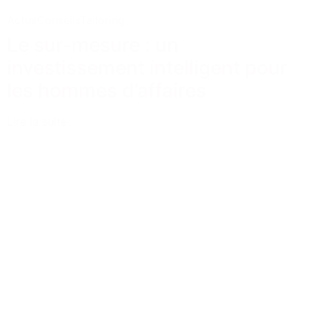
Actus
Conseils
Tailoring
Le sur-mesure : un
investissement intelligent pour
les hommes d’affaires
Lire la suite