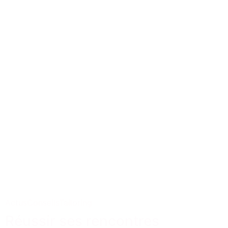
Actus
Conseils
Tailoring
Réussir ses rencontres