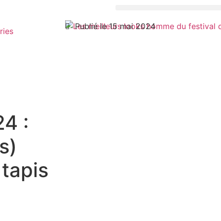
Publié le 15 mai 2024
ries
4 :
s)
tapis