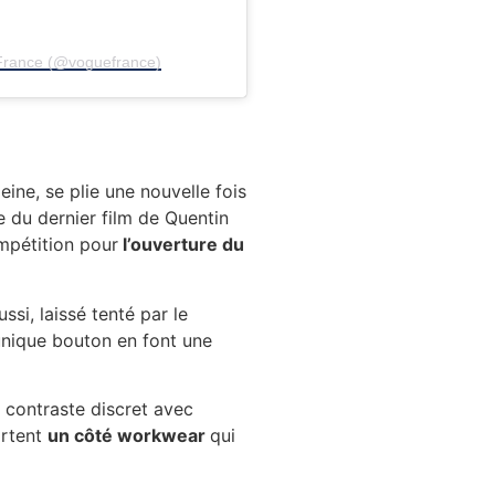
 France (@voguefrance)
eine, se plie une nouvelle fois
che du dernier film de Quentin
mpétition pour
l’ouverture du
ussi, laissé tenté par le
 unique bouton en font une
n contraste discret avec
ortent
un côté workwear
qui