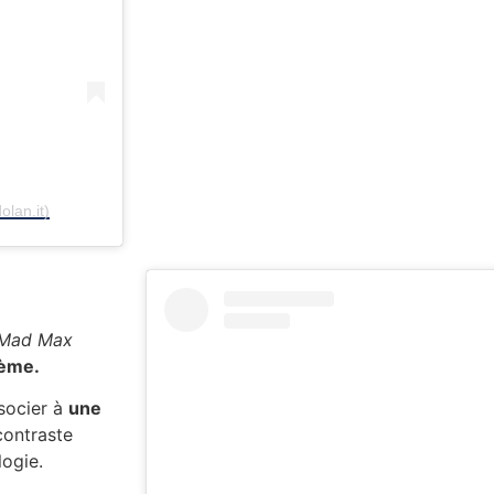
lan.it)
A Mad Max
rème.
ssocier à
une
contraste
logie.