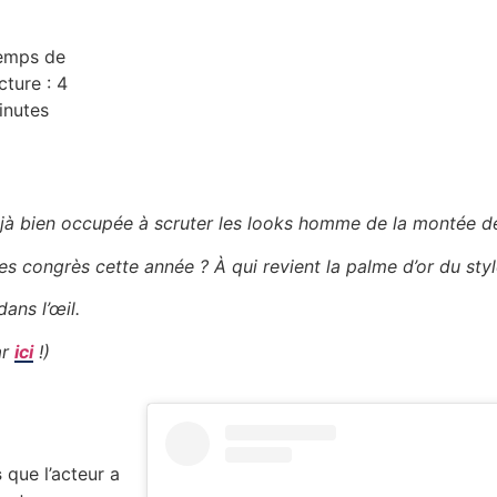
emps de
cture :
4
inutes
éjà bien occupée à scruter les looks homme de la montée d
 des congrès cette année ? À qui revient la palme d’or du styl
ans l’œil.
ar
ici
!)
s
que l’acteur a