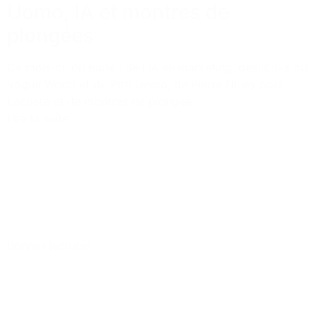
Uomo, IA et montres de
plongées
Ce mois-ci, on parle : de l'IA en marketing, des looks du
Vogue World et de Pitti Uomo, de Pierre Niney pour
Lacoste et de montres de plongée.
Lire la suite
Bonnes lectures