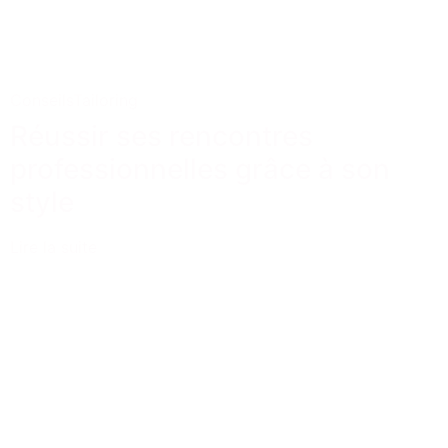
Conseils
Tailoring
Réussir ses rencontres
professionnelles grâce à son
style
Lire la suite