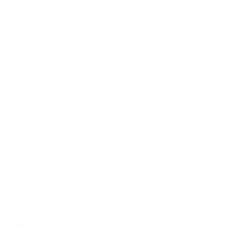
Conseils
Tailoring
Réussir ses rencontres