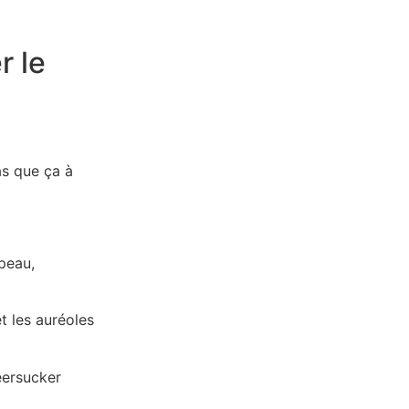
r le
as que ça à
 peau,
et les auréoles
seersucker