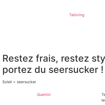
Tailoring
Restez frais, restez sty
portez du seersucker !
Soleil = seersucker
Quentin
T
le