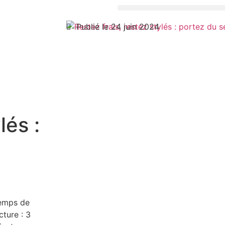
Publié le 24 juin 2024
lés :
emps de
cture :
3