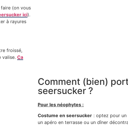
 faire (on vous
ersucker ici
).
ker à rayures
tre froissé,
 valise.
Ça
Comment (bien) port
seersucker ?
Pour les néophytes :
Costume en seersucker
: optez pour un 
un apéro en terrasse ou un dîner décontr