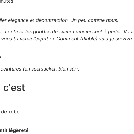
inutes
 allier élégance et décontraction. Un peu comme nous.
aleur monte et les gouttes de sueur commencent à perler. V
vous traverse l’esprit : « Comment (diable) vais-je survivr
!
eintures (en seersucker, bien sûr).
 c'est
arde-robe
ntit légèreté