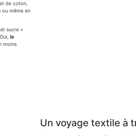
 et de coton,
on ou même en
 et sucre »
 Oui,
le
En moins
Un voyage textile à t