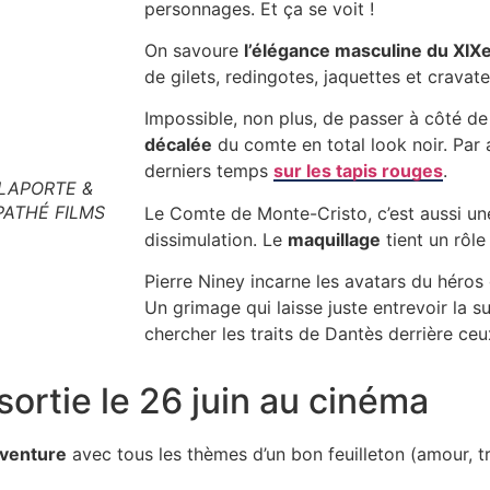
personnages. Et ça se voit !
On savoure
l’élégance masculine du XIXe
de gilets, redingotes, jaquettes et cravat
Impossible, non plus, de passer à côté d
décalée
du comte en total look noir. Par 
derniers temps
sur les tapis rouges
.
ELAPORTE &
PATHÉ FILMS
Le Comte de Monte-Cristo, c’est aussi une
dissimulation. Le
maquillage
tient un rôle
Pierre Niney incarne les avatars du héros
Un grimage qui laisse juste entrevoir la s
chercher les traits de Dantès derrière c
ortie le 26 juin au cinéma
aventure
avec tous les thèmes d’un bon feuilleton (amour, 