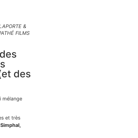
ELAPORTE &
PATHÉ FILMS
 des
es
(et des
ui mélange
s et très
 Simphal,