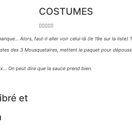
COSTUMES





ue… Alors, faut-il aller voir celui-là (le 19e sur la liste) ?
ristes des 3 Mousquetaires, mettent le paquet pour dépouss
x… On peut dire que la sauce prend bien.
ibré et
a