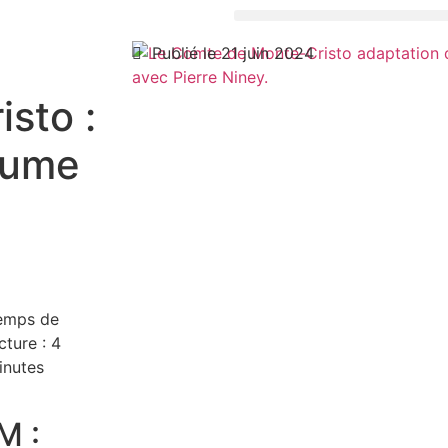
Publié le 21 juin 2024
sto :
tume
emps de
cture :
4
inutes
M :