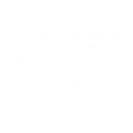
Actus
Lectures du moment #16 : Pitti
Uomo, IA et montres de
plongées
Ce mois-ci, on parle : de l'IA en marketing, des looks du
Vogue World et de Pitti Uomo, de Pierre Niney pour
Lacoste et de montres de plongée.
Lire la suite