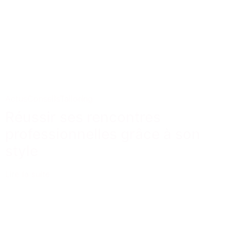
Actus
Conseils
Tailoring
Réussir ses rencontres
professionnelles grâce à son
style
Lire la suite