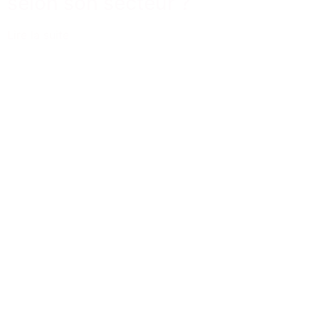
selon son secteur ?
Lire la suite