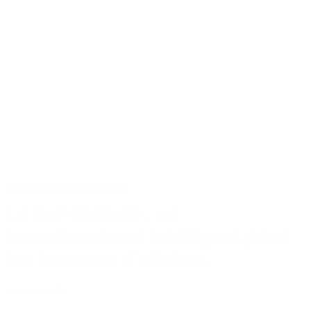
Actus
Conseils
Tailoring
Le sur-mesure : un
investissement intelligent pour
les hommes d’affaires
Lire la suite