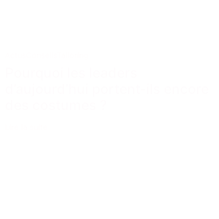
Actus
Conseils
Tailoring
Pourquoi les leaders
d’aujourd’hui portent-ils encore
des costumes ?
Lire la suite