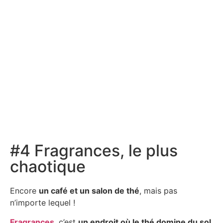
#4 Fragrances, le plus
chaotique
Encore
un café et un salon de thé
, mais pas
n’importe lequel !
Fragrances
, c’est
un endroit où le thé domine du sol